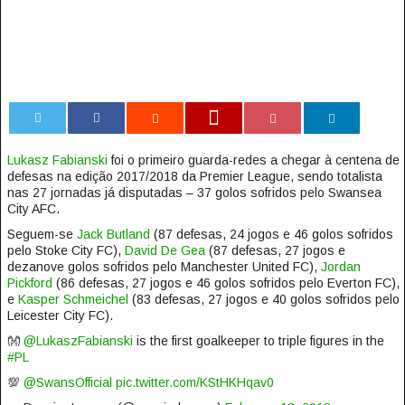
0
Lukasz Fabianski
foi o primeiro guarda-redes a chegar à centena de
defesas na edição 2017/2018 da Premier League, sendo totalista
nas 27 jornadas já disputadas – 37 golos sofridos pelo Swansea
City AFC.
Seguem-se
Jack Butland
(87 defesas, 24 jogos e 46 golos sofridos
pelo Stoke City FC),
David De Gea
(87 defesas, 27 jogos e
dezanove golos sofridos pelo Manchester United FC),
Jordan
Pickford
(86 defesas, 27 jogos e 46 golos sofridos pelo Everton FC),
e
Kasper Schmeichel
(83 defesas, 27 jogos e 40 golos sofridos pelo
Leicester City FC).
👐
@LukaszFabianski
is the first goalkeeper to triple figures in the
#PL
💯
@SwansOfficial
pic.twitter.com/KStHKHqav0