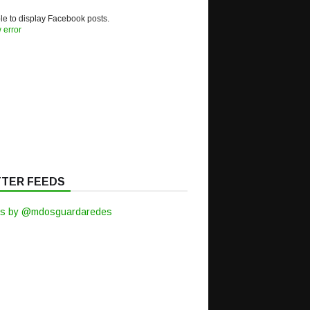
e to display Facebook posts.
 error
TTER FEEDS
s by @mdosguardaredes