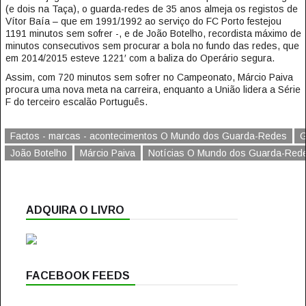
(e dois na Taça), o guarda-redes de 35 anos almeja os registos de
Vítor Baía – que em 1991/1992 ao serviço do FC Porto festejou
1191 minutos sem sofrer -, e de João Botelho, recordista máximo de
minutos consecutivos sem procurar a bola no fundo das redes, que
em 2014/2015 esteve 1221′ com a baliza do Operário segura.
Assim, com 720 minutos sem sofrer no Campeonato, Márcio Paiva
procura uma nova meta na carreira, enquanto a União lidera a Série
F do terceiro escalão Português.
Factos - marcas - acontecimentos O Mundo dos Guarda-Redes
G
João Botelho
Márcio Paiva
Notícias O Mundo dos Guarda-Red
ADQUIRA O LIVRO
FACEBOOK FEEDS