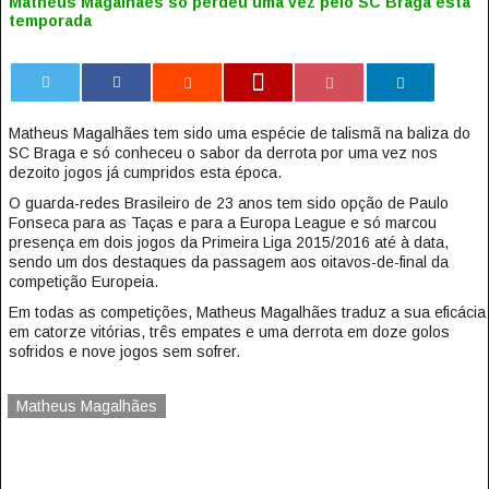
Matheus Magalhães só perdeu uma vez pelo SC Braga esta
temporada
0
Matheus Magalhães tem sido uma espécie de talismã na baliza do
SC Braga e só conheceu o sabor da derrota por uma vez nos
dezoito jogos já cumpridos esta época.
O guarda-redes Brasileiro de 23 anos tem sido opção de Paulo
Fonseca para as Taças e para a Europa League e só marcou
presença em dois jogos da Primeira Liga 2015/2016 até à data,
sendo um dos destaques da passagem aos oitavos-de-final da
competição Europeia.
Em todas as competições, Matheus Magalhães traduz a sua eficácia
em catorze vitórias, três empates e uma derrota em doze golos
sofridos e nove jogos sem sofrer.
Matheus Magalhães