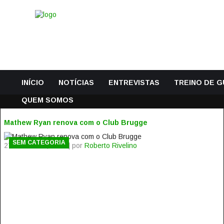
INÍCIO
NOTÍCIAS
ENTREVISTAS
TREINO DE 
QUEM SOMOS
Mathew Ryan renova com o Club Brugge
SEM CATEGORIA
27 Novembro, 2014 | por
Roberto Rivelino