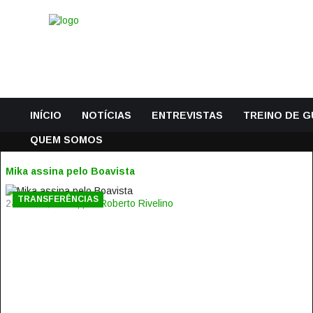
INÍCIO
NOTÍCIAS
ENTREVISTAS
TREINO DE 
QUEM SOMOS
Mika assina pelo Boavista
TRANSFERÊNCIAS
24 Junho, 2014 | por
Roberto Rivelino