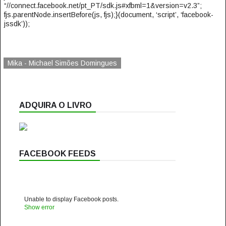
“//connect.facebook.net/pt_PT/sdk.js#xfbml=1&version=v2.3”;
fjs.parentNode.insertBefore(js, fjs);}(document, ‘script’, ‘facebook-
jssdk’));
Mika - Michael Simões Domingues
ADQUIRA O LIVRO
FACEBOOK FEEDS
Unable to display Facebook posts.
Show error