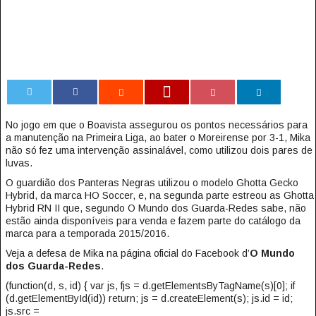
0
No jogo em que o Boavista assegurou os pontos necessários para
a manutenção na Primeira Liga, ao bater o Moreirense por 3-1, Mika
não só fez uma intervenção assinalável, como utilizou dois pares de
luvas.
O guardião dos Panteras Negras utilizou o modelo Ghotta Gecko
Hybrid, da marca HO Soccer, e, na segunda parte estreou as Ghotta
Hybrid RN II que, segundo O Mundo dos Guarda-Redes sabe, não
estão ainda disponíveis para venda e fazem parte do catálogo da
marca para a temporada 2015/2016.
Veja a defesa de Mika na página oficial do Facebook d’
O Mundo
dos Guarda-Redes
.
(function(d, s, id) { var js, fjs = d.getElementsByTagName(s)[0]; if
(d.getElementById(id)) return; js = d.createElement(s); js.id = id;
js.src =