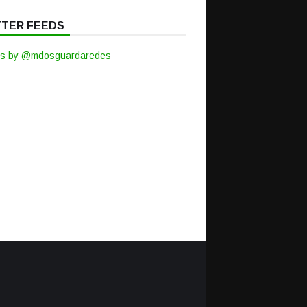
TTER FEEDS
s by @mdosguardaredes