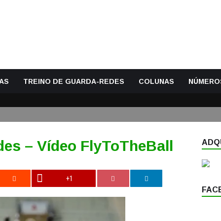
AS
TREINO DE GUARDA-REDES
COLUNAS
NÚMERO
es – Vídeo FlyToTheBall
ADQU
+1
FAC