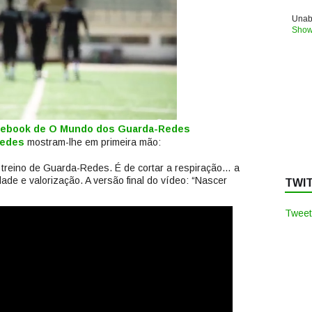
Unabl
Show
acebook de O Mundo dos Guarda-Redes
Redes
mostram-lhe em primeira mão:
 treino de Guarda-Redes. É de cortar a respiração… a
ade e valorização. A versão final do vídeo: “Nascer
TWI
Tweet