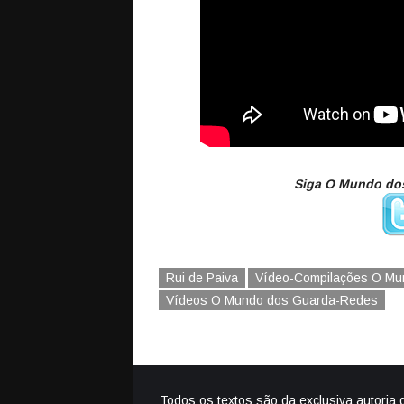
Siga O Mundo dos
Rui de Paiva
Vídeo-Compilações O Mu
Vídeos O Mundo dos Guarda-Redes
Todos os textos são da exclusiva autoria 