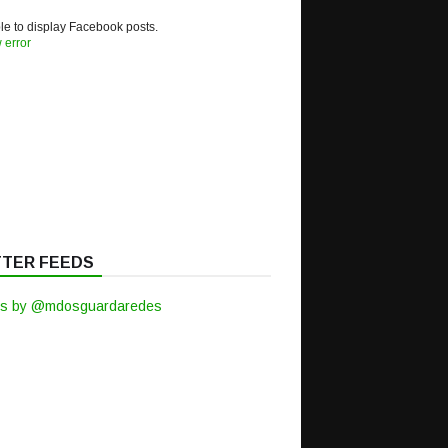
e to display Facebook posts.
 error
TTER FEEDS
s by @mdosguardaredes