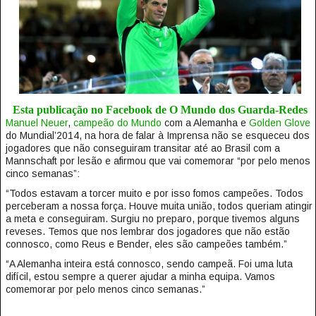
Esta publicação no Facebook de O Mundo dos Guarda-Redes
Manuel Neuer
,
campeão do Mundo
com a Alemanha e
Golden Glove
do Mundial’2014, na hora de falar à Imprensa não se esqueceu dos
jogadores que não conseguiram transitar até ao Brasil com a
Mannschaft por lesão e afirmou que vai comemorar “por pelo menos
cinco semanas”:
“Todos estavam a torcer muito e por isso fomos campeões. Todos
perceberam a nossa força. Houve muita união, todos queriam atingir
a meta e conseguiram. Surgiu no preparo, porque tivemos alguns
reveses. Temos que nos lembrar dos jogadores que não estão
connosco, como Reus e Bender, eles são campeões também.”
“A Alemanha inteira está connosco, sendo campeã. Foi uma luta
difícil, estou sempre a querer ajudar a minha equipa. Vamos
comemorar por pelo menos cinco semanas.”