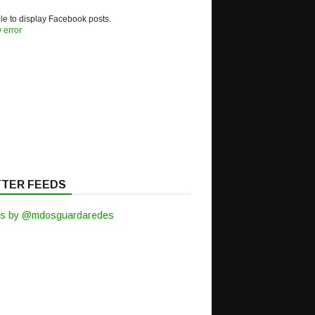
e to display Facebook posts.
 error
TTER FEEDS
s by @mdosguardaredes