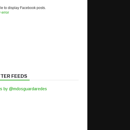
e to display Facebook posts.
 error
TTER FEEDS
s by @mdosguardaredes