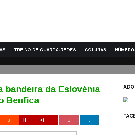
AS
TREINO DE GUARDA-REDES
COLUNAS
NÚMERO
a bandeira da Eslovénia
ADQU
o Benfica
FAC
+1