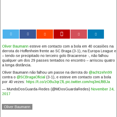
0
Oliver Baumann
esteve em contacto com a bola em 40 ocasiões na
derrota do Hoffenheim frente ao SC Braga (3-1), na Europa League e
– tendo-se precipitado no terceiro golo Bracarense -, não falhou
qualquer um dos 29 passes tentados no encontro – arriscou quatro
a longa distância.
Oliver Baumann não falhou um passe na derrota do
@achtzehn99
contra o
@SCBragaOficial
(3-1), e esteve em contacto com a bola
por 40 vezes:
https://t.co/zOBu3qrZfL
pic.twitter.com/nq3mLf8BJa
— MundoDosGuarda-Redes (@MDosGuardaRedes)
November 24,
2017
Oliver Baumann