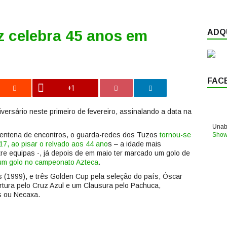
z celebra 45 anos em
ADQU
FAC
+1
versário neste primeiro de fevereiro, assinalando a data na
Unabl
 centena de encontros, o guarda-redes dos Tuzos
tornou-se
Show
17, ao pisar o relvado aos 44 ano
s – a idade mais
e equipas -, já depois de em maio ter marcado um golo de
um golo no campeonato Azteca
.
(1999), e três Golden Cup pela seleção do país, Óscar
ura pelo Cruz Azul e um Clausura pelo Pachuca,
s ou Necaxa.