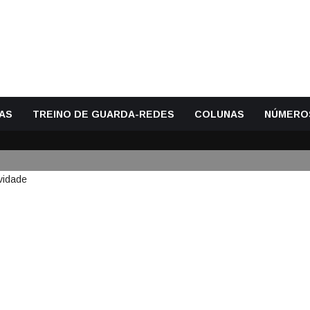
AS
TREINO DE GUARDA-REDES
COLUNAS
NÚMERO
EZ CELEBRA 45 ANOS EM ATIV