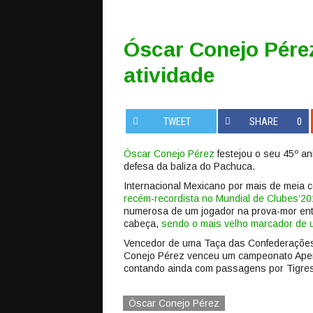
Óscar Conejo Pére
atividade
TWEET
SHARE
0
Óscar Conejo Pérez
festejou o seu 45º ani
defesa da baliza do Pachuca.
Internacional Mexicano por mais de meia
recém-recordista no Mundial de Clubes’20
numerosa de um jogador na prova-mor entr
cabeça,
sendo o mais velho marcador de 
Vencedor de uma Taça das Confederações 
Conejo Pérez venceu um campeonato Apert
contando ainda com passagens por Tigre
Óscar Conejo Pérez