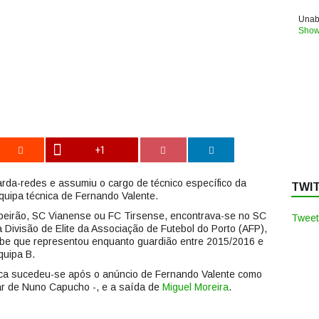
Unabl
Show
+1
rda-redes e assumiu o cargo de técnico específico da
TWI
quipa técnica de Fernando Valente.
irão, SC Vianense ou FC Tirsense, encontrava-se no SC
Tweet
 Divisão de Elite da Associação de Futebol do Porto (AFP),
ube que representou enquanto guardião entre 2015/2016 e
quipa B.
ica sucedeu-se após o anúncio de Fernando Valente como
gar de Nuno Capucho -, e a saída de
Miguel Moreira
.