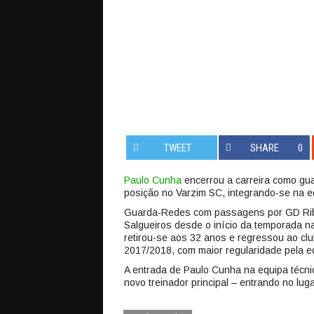
TWEET
SHARE
0
Paulo Cunha
encerrou a carreira como gua
posição no Varzim SC, integrando-se na e
Guarda-Redes com passagens por GD Ribe
Salgueiros desde o início da temporada na
retirou-se aos 32 anos e regressou ao cl
2017/2018, com maior regularidade pela e
A entrada de Paulo Cunha na equipa técn
novo treinador principal – entrando no lu