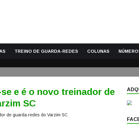
AS
TREINO DE GUARDA-REDES
COLUNAS
NÚMERO
se e é o novo treinador de
ADQU
arzim SC
FAC