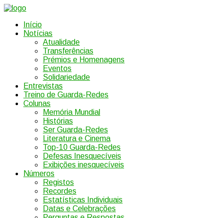
Início
Notícias
Atualidade
Transferências
Prémios e Homenagens
Eventos
Solidariedade
Entrevistas
Treino de Guarda-Redes
Colunas
Memória Mundial
Histórias
Ser Guarda-Redes
Literatura e Cinema
Top-10 Guarda-Redes
Defesas Inesquecíveis
Exibições inesquecíveis
Números
Registos
Recordes
Estatísticas Individuais
Datas e Celebrações
Perguntas e Respostas