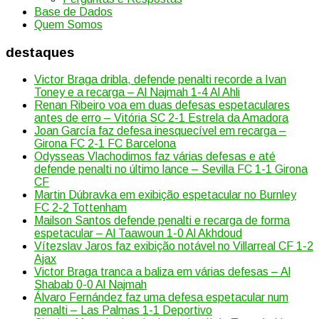
Base de Dados
Quem Somos
destaques
Victor Braga dribla, defende penalti recorde a Ivan
Toney e a recarga – Al Najmah 1-4 Al Ahli
Renan Ribeiro voa em duas defesas espetaculares
antes de erro – Vitória SC 2-1 Estrela da Amadora
Joan García faz defesa inesquecível em recarga –
Girona FC 2-1 FC Barcelona
Odysseas Vlachodimos faz várias defesas e até
defende penalti no último lance – Sevilla FC 1-1 Girona
CF
Martin Dúbravka em exibição espetacular no Burnley
FC 2-2 Tottenham
Mailson Santos defende penalti e recarga de forma
espetacular – Al Taawoun 1-0 Al Akhdoud
Vítezslav Jaros faz exibição notável no Villarreal CF 1-2
Ajax
Victor Braga tranca a baliza em várias defesas – Al
Shabab 0-0 Al Najmah
Álvaro Fernández faz uma defesa espetacular num
penalti – Las Palmas 1-1 Deportivo