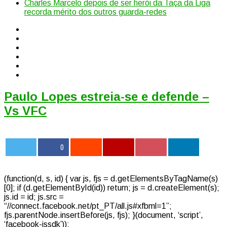
Charles Marcelo depois de ser herói da Taça da Liga
recorda mérito dos outros guarda-redes
Paulo Lopes estreia-se e defende –
Vs VFC
0
(function(d, s, id) { var js, fjs = d.getElementsByTagName(s)
[0]; if (d.getElementById(id)) return; js = d.createElement(s);
js.id = id; js.src =
“//connect.facebook.net/pt_PT/all.js#xfbml=1”;
fjs.parentNode.insertBefore(js, fjs); }(document, ‘script’,
‘facebook-jssdk’));