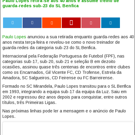
Paulo Lopes retira-se aos 40 anos e assume treino de
guarda-redes sub-23 do SL Benfica
0
Paulo Lopes
anunciou a sua retirada enquanto guarda-redes aos 40
anos nesta terça-feira e revelou-se como o novo treinador de
guarda-redes da categoria sub-23 do SL Benfica.
Internacional pela Federação Portuguesa de Futebol (FPF), nas
categorias sub-17, sub-20, sub-21 e seleção B em dezoito
ocasiões, assinou quase três centenas de encontros entre clubes
como os Encarnados, Gil Vicente FC, CD Trofense, Estrela da
Amadora, SC Salgueiros, CD Feirense ou FC Barreirense.
Formado no SC Mirandela, Paulo Lopes transitou para o SL Benfica
em 1993, integrando a equipa sub-17 da equipa da Luz. Saiu em
2002 e regressou dez anos depois para conquistar, entre outros
títulos, três Primeiras Ligas.
Nas próximas linhas pode ler a mensagem e o anúncio de Paulo
Lopes.