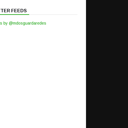
TTER FEEDS
s by @mdosguardaredes