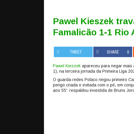
Pawel Kieszek trav
Famalicão 1-1 Rio
TWEET
SHARE
0
Pawel Kieszek
apareceu para negar mais g
1), na terceira jornada da Primeira Liga 2
O guarda-redes Polaco negou primeiro Ca
perigo criada e evitada com o pé, em conju
aos 55′: respaldou investida de Bruno Jor