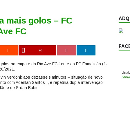
a mais golos – FC
ADQU
 Ave FC
FAC
+1
olos no empate do Rio Ave FC frente ao FC Famalicão (1-
020/2021.
Unabl
lvin Verdonk aos dezasseis minutos – situação de novo
Show
nto com Aderllan Santos -, e repetiria dupla-intervenção
dão e de Srdan Babic.