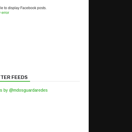
e to display Facebook posts.
 error
TTER FEEDS
s by @mdosguardaredes