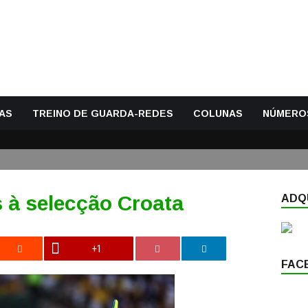
AS
TREINO DE GUARDA-REDES
COLUNAS
NÚMERO
s à selecção Croata
ADQU
+1
FAC