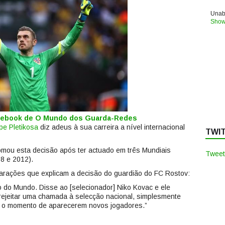
Unabl
Show
acebook de O Mundo dos Guarda-Redes
ipe Pletikosa
diz adeus à sua carreira a nível internacional
TWI
omou esta decisão após ter actuado em três Mundiais
Tweet
8 e 2012).
clarações que explicam a decisão do guardião do FC Rostov:
 do Mundo. Disse ao [selecionador] Niko Kovac e ele
, rejeitar uma chamada à selecção nacional, simplesmente
u o momento de aparecerem novos jogadores.”