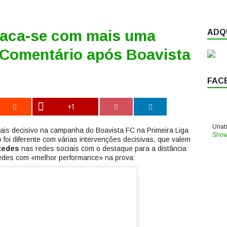
staca-se com mais uma
ADQU
– Comentário após Boavista
FAC
+1
Unabl
is decisivo na campanha do Boavista FC na Primeira Liga
Show
o foi diferente com várias intervenções decisivas, que valem
Redes
nas redes sociais com o destaque para a distância
redes com «melhor performance» na prova: