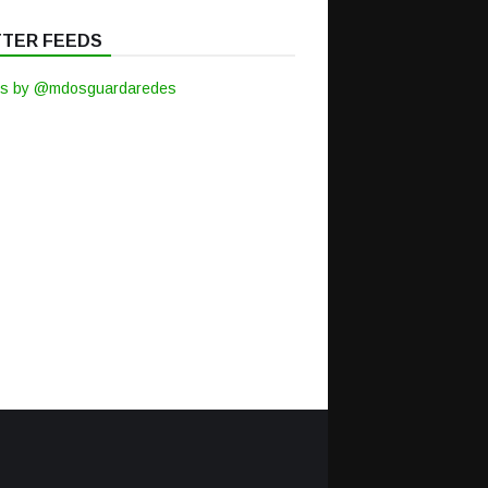
TTER FEEDS
s by @mdosguardaredes