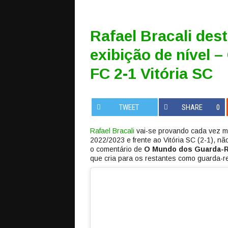
Rafael Bracali de
exibição de nível 
FC 2-1 Vitória SC
TWEET
SHARE
0
Rafael Bracali
vai-se provando cada vez ma
2022/2023 e frente ao Vitória SC (2-1), nã
o comentário de
O Mundo dos Guarda-
que cria para os restantes como guarda-