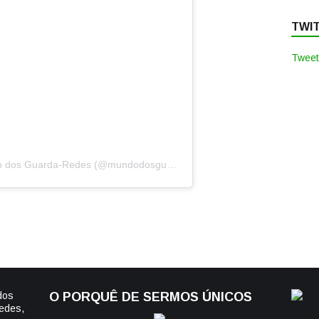
TWI
Tweet
Uma publicação partilhada por O Mundo dos Guarda-Redes (@mundodosguarda_redes)
dos
O PORQUÊ DE SERMOS ÚNICOS
edes,