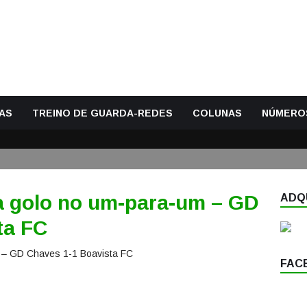
AS
TREINO DE GUARDA-REDES
COLUNAS
NÚMERO
ta golo no um-para-um – GD
ADQU
ta FC
FAC