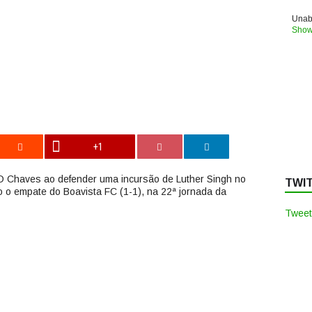
Unabl
Show
+1
D Chaves ao defender uma incursão de Luther Singh no
TWI
o o empate do Boavista FC (1-1), na 22ª jornada da
Tweet