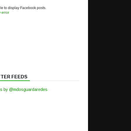
e to display Facebook posts.
 error
TTER FEEDS
s by @mdosguardaredes