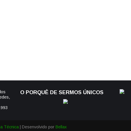
dos
O PORQUÊ DE SERMOS ÚNICOS
edes,
1993
ha Técnica
| Desenvolvido por
Bellax