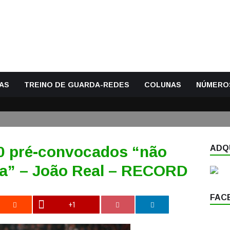
AS
TREINO DE GUARDA-REDES
COLUNAS
NÚMERO
30 pré-convocados “não
ADQU
a” – João Real – RECORD
FAC
+1