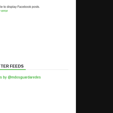
e to display Facebook posts.
 error
TTER FEEDS
s by @mdosguardaredes