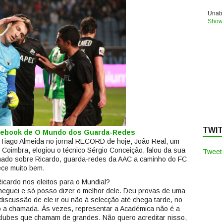
Unabl
Show
TWI
acebook de O Mundo dos Guarda-Redes
a Tiago Almeida no jornal RECORD de hoje, João Real, um
Coimbra, elogiou o técnico Sérgio Conceição, falou da sua
Tweet
onado sobre Ricardo, guarda-redes da AAC a caminho do FC
ece muito bem.
cardo nos eleitos para o Mundial?
eguei e só posso dizer o melhor dele. Deu provas de uma
discussão de ele ir ou não à selecção até chega tarde, no
do a chamada. Às vezes, representar a Académica não é a
lubes que chamam de grandes. Não quero acreditar nisso,