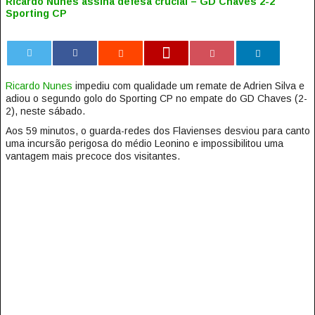
Ricardo Nunes assina defesa crucial – GD Chaves 2-2
Sporting CP
0
Ricardo Nunes
impediu com qualidade um remate de Adrien Silva e
adiou o segundo golo do Sporting CP no empate do GD Chaves (2-
2), neste sábado.
Aos 59 minutos, o guarda-redes dos Flavienses desviou para canto
uma incursão perigosa do médio Leonino e impossibilitou uma
vantagem mais precoce dos visitantes.