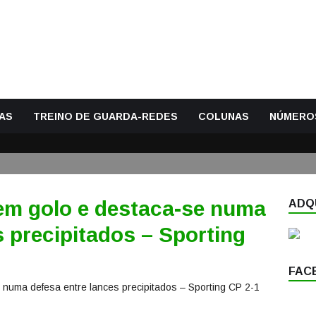
AS
TREINO DE GUARDA-REDES
COLUNAS
NÚMERO
 em golo e destaca-se numa
ADQU
s precipitados – Sporting
FAC