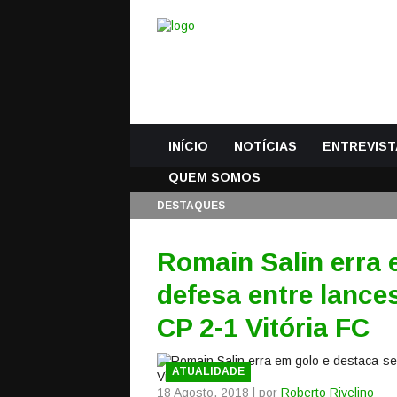
INÍCIO
NOTÍCIAS
ENTREVIST
QUEM SOMOS
DESTAQUES
Romain Salin erra
defesa entre lance
CP 2-1 Vitória FC
ATUALIDADE
18 Agosto, 2018 | por
Roberto Rivelino