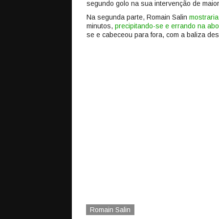
segundo golo na sua intervenção de maior 
Na segunda parte, Romain Salin
mostraria
minutos,
precipitando-se e errando na a
se e cabeceou para fora, com a baliza des
Romain Salin