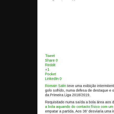
Tweet
Share
0
Reddit
+1
Pocket
LinkedIn
0
Romain Salin
teve uma exibição intermitent
golo sofrido, numa defesa de destaque e 
da Primeira Liga 2018/2019.
Requisitado numa saída a bola área aos 
a bola aquando do contacto físico com um 
empatar a partida. Aos 36′ desviaria uma 