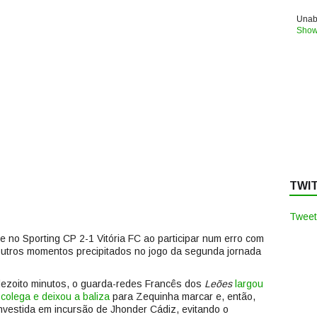
Unabl
Show
TWI
Tweet
e no Sporting CP 2-1 Vitória FC ao participar num erro com
outros momentos precipitados no jogo da segunda jornada
dezoito minutos, o guarda-redes Francês dos
Leões
largou
colega e deixou a baliza
para Zequinha marcar e, então,
investida em incursão de Jhonder Cádiz, evitando o