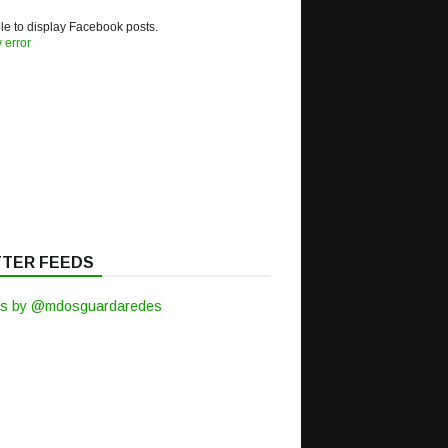
e to display Facebook posts.
 error
TTER FEEDS
s by @mdosguardaredes