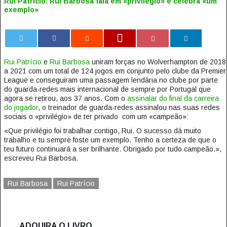
Rui Patrício: Rui Barbosa fala em «privilégio» e celebra «um
exemplo»
0
Rui Patrício
e
Rui Barbosa
uniram forças no Wolverhampton de 2018
a 2021 com um total de 124 jogos em conjunto pelo clube da Premier
League e conseguiram uma passagem lendária no clube por parte
do guarda-redes mais internacional de sempre por Portugal que
agora se retirou, aos 37 anos. Com o
assinalar do final da carreira
do jogador
, o treinador de guarda-redes assinalou nas suas redes
sociais o «privilégio» de ter privado com um «campeão»:
«Que privilégio foi trabalhar contigo, Rui. O sucesso dá muito
trabalho e tu sempre foste um exemplo. Tenho a certeza de que o
teu futuro continuará a ser brilhante. Obrigado por tudo campeão.»,
escreveu Rui Barbosa.
Rui Barbosa
Rui Patrício
ADQUIRA O LIVRO