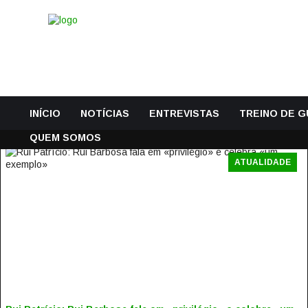
INÍCIO
NOTÍCIAS
ENTREVISTAS
TREINO DE 
QUEM SOMOS
ATUALIDADE
RUI PATRÍCIO: RUI BARBOSA FALA EM «PRIVILÉGIO» E
CELEBRA «UM EXEMPLO»
12 Dezembro, 2025