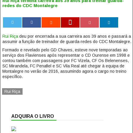
Rui Riça termina carreira aos 39 anos para treinar guarda-
redes do CDC Montalegre
0
Rui Riça
deu por encerrada a sua carreira aos 39 anos e passará a
assumir a função de treinador de guarda-redes do CDC Montalegre.
Formado e revelado pelo GD Chaves, esteve nove temporadas ao
serviço dos Flavienses após representar o CD Ourense em 1998 e
contou também com passagens por FC Vizela, CF Os Belenenses,
SC Mirandela, FC Penafiel e SC Vila Real até chegar à equipa de
Montalegre no verão de 2016, assumindo agora o cargo no treino
específico.
Rui Riça
ADQUIRA O LIVRO