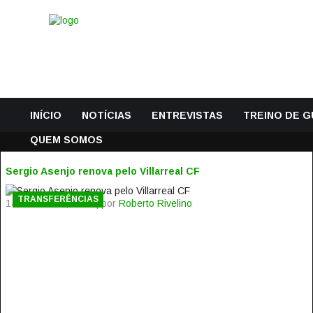
INÍCIO
NOTÍCIAS
ENTREVISTAS
TREINO DE 
QUEM SOMOS
Sergio Asenjo renova pelo Villarreal CF
TRANSFERÊNCIAS
14 Dezembro, 2016 | por
Roberto Rivelino