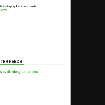
e to display Facebook posts.
 error
TTER FEEDS
s by @mdosguardaredes