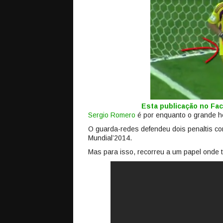
Esta publicação no F
Sergio Romero
é por enquanto o grande he
O guarda-redes defendeu dois penaltis con
Mundial’2014.
Mas para isso, recorreu a um papel onde t