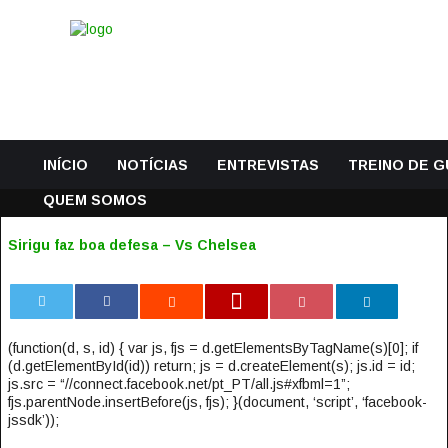
INÍCIO
NOTÍCIAS
ENTREVISTAS
TREINO DE 
QUEM SOMOS
Sirigu faz boa defesa – Vs Chelsea
0
(function(d, s, id) { var js, fjs = d.getElementsByTagName(s)[0]; if
(d.getElementById(id)) return; js = d.createElement(s); js.id = id;
js.src = “//connect.facebook.net/pt_PT/all.js#xfbml=1”;
fjs.parentNode.insertBefore(js, fjs); }(document, ‘script’, ‘facebook-
jssdk’));