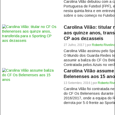
Carolina Vilão debutou com a 
Portuguesa de Futebol (FPF), e
nesta quinta-feira e em entrevist
sobre o seu começo no Futebol:
Carolina Vilão: titula
aos quinze anos, trans
CP aos dezasseis
27 Julho, 2017 | por
Roberto Rivelin
Carolina Vilão assinou pelo Spo
O Mundo dos Guarda-Redes ter
assumir a baliza do CF Os Bel
Contratada pelos Azuis no verã
Carolina Vilão assume
Belenenses aos 15 an
13 Setembro, 2016 | por
Roberto Riv
Carolina Vilão foi contratada n
do CF Os Belenenses durante 
2016/2017, onde a equipa do Re
derrota por 5-0 frente ao Sporti