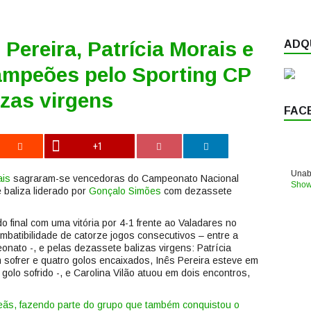
 Pereira, Patrícia Morais e
ADQU
mpeões pelo Sporting CP
zas virgens
FAC
+1
Unabl
ais
sagraram-se vencedoras do Campeonato Nacional
Show
 baliza liderado por
Gonçalo Simões
com dezassete
 final com uma vitória por 4-1 frente ao Valadares no
imbatibilidade de catorze jogos consecutivos – entre a
onato -, e pelas dezassete balizas virgens: Patrícia
sofrer e quatro golos encaixados, Inês Pereira esteve em
olo sofrido -, e Carolina Vilão atuou em dois encontros,
peãs, fazendo parte do grupo que também conquistou o