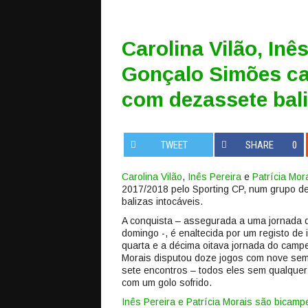
Carolina Vilão, Inês
Gonçalo Simões ca
com dezassete bali
TWEET
SHARE
0
Carolina Vilão
,
Inês Pereira
e
Patrícia Mor
2017/2018 pelo Sporting CP, num grupo de
balizas intocáveis.
A conquista – assegurada a uma jornada do
domingo -, é enaltecida por um registo de 
quarta e a décima oitava jornada do campe
Morais disputou doze jogos com nove sem 
sete encontros – todos eles sem qualquer g
com um golo sofrido.
Inês Pereira e Patrícia Morais são bicam