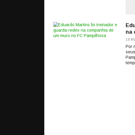
Edu
na 
19 Ma
Por 
seus
Pamp
temp