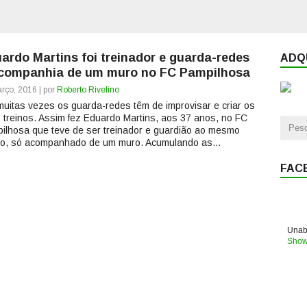
ardo Martins foi treinador e guarda-redes
ADQU
companhia de um muro no FC Pampilhosa
rço, 2016 | por
Roberto Rivelino
muitas vezes os guarda-redes têm de improvisar e criar os
 treinos. Assim fez Eduardo Martins, aos 37 anos, no FC
ilhosa que teve de ser treinador e guardião ao mesmo
o, só acompanhado de um muro. Acumulando as...
FAC
Unabl
Show