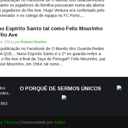
 publicação no Facebook de O Mundo dos Guarda-Redes
anto os jogadores do Benfica passavam numa ala aberta
s jogadores do Rio Ave, Hugo Ventura era confortado pelo
treinador e ex-colega de equipa no FC Porto,...
o Espírito Santo tal como Felix Mourinho
Rio Ave
il, 2014 | por
Roberto Rivelino
 publicação no Facebook de O Mundo dos Guarda-Redes
A QUE… Nuno Espírito Santo é o 2º ex-guarda-redes a
r o Rio Ave à final da Taça de Portugal? Felix Mourinho, pai
osé Mourinho, em 1984, tal como...
dos
O PORQUÊ DE SERMOS ÚNICOS
edes,
1993
ha Técnica
| Desenvolvido por
Bellax