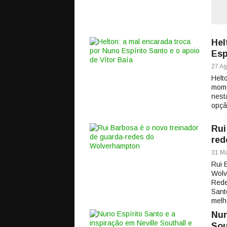
Hel
Esp
27 Ag
Helt
mome
nest
opçã
Rui
red
31 Ma
Rui 
Wolv
Rede
Sant
melho
Nun
Sou