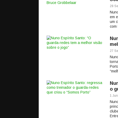
28 Se
Nuno
em e
um c
com 
Nun
mel
27 Se
Nuno
torn
Port
“mel
Nun
o g
1 Jun
Nuno
prin
club
Entr