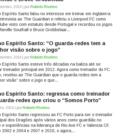
tembro, 2016 | por
Roberto Rivelino
 Espírito Santo falou no interesse em treinar em Inglaterra
ntrevista ao The Guardian e referiu o Liverpool FC como
lube visto com estatuto desde Portugal e recordou os jogos
Neville Southall e Bruce Grobbelaar...
o Espírito Santo: “O guarda-redes tem a
hor visão sobre o jogo”
tembro, 2016 | por
Roberto Rivelino
 Espírito Santo esteve três décadas na baliza até se
ar treinador principal em 2012. Agora como treinador do FC
o, revelou ao The Guardian que o guarda-redes tem a
hor visão” sobre o jogo e que...
o Espírito Santo: regressa como treinador
uarda-redes que criou o “Somos Porto”
ho, 2016 | por
Roberto Rivelino
 Espírito Santo regressou ao FC Porto para ser o treinador
cipal dos Dragões após vários anos como guardião no
e e experiências na liderança de Rio Ave FC e Valencia CF.
e 2002 e 2004 e 2007 e 2010, o agora...