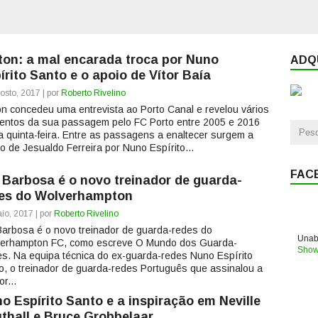
ton: a mal encarada troca por Nuno
ADQU
írito Santo e o apoio de Vítor Baía
osto, 2017 | por
Roberto Rivelino
on concedeu uma entrevista ao Porto Canal e revelou vários
ntos da sua passagem pelo FC Porto entre 2005 e 2016
a quinta-feira. Entre as passagens a enaltecer surgem a
o de Jesualdo Ferreira por Nuno Espírito...
FAC
 Barbosa é o novo treinador de guarda-
es do Wolverhampton
io, 2017 | por
Roberto Rivelino
Barbosa é o novo treinador de guarda-redes do
Unabl
erhampton FC, como escreve O Mundo dos Guarda-
Show
s. Na equipa técnica do ex-guarda-redes Nuno Espírito
o, o treinador de guarda-redes Português que assinalou a
r...
o Espírito Santo e a inspiração em Neville
thall e Bruce Grobbelaar