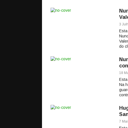
Nun
Val
3 Jul
Esta
Nuno
Vale
do c
Nun
con
18 Ma
Esta
Na h
guar
contr
Hug
San
7 Mai