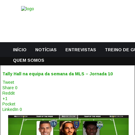
INÍCIO
NOTÍCIAS
ENTREVISTAS
TREINO DE 
QUEM SOMOS
Tally Hall na equipa da semana da MLS – Jornada 10
Tweet
Share
0
Reddit
+1
Pocket
LinkedIn
0