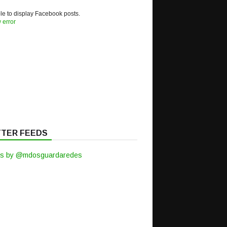
e to display Facebook posts.
 error
TTER FEEDS
s by @mdosguardaredes