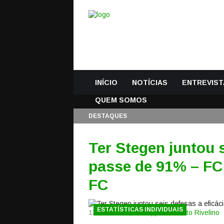
INÍCIO
NOTÍCIAS
ENTREVIST
QUEM SOMOS
DESTAQUES
Ter Stegen juntou s
passe de 91% – FC
FC
ESTATÍSTICAS INDIVIDUAIS
13 Setembro, 2017 | por
Roberto Rivelino