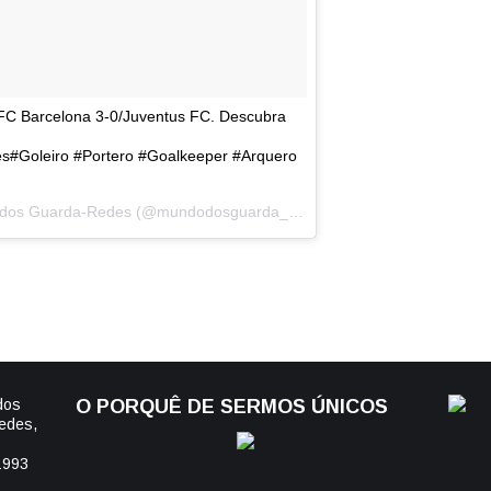
 FC Barcelona 3-0/Juventus FC. Descubra
Goleiro #Portero #Goalkeeper #Arquero
Uma publicação partilhada por O Mundo dos Guarda-Redes (@mundodosguarda_redes) a
Set 13, 2017 às 2:
dos
O PORQUÊ DE SERMOS ÚNICOS
edes,
1993