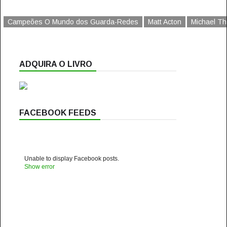
Campeões O Mundo dos Guarda-Redes
Matt Acton
Michael Th
ADQUIRA O LIVRO
FACEBOOK FEEDS
Unable to display Facebook posts.
Show error