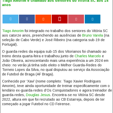
Tiago Amorim é chamado aos seniores do Vitória SC aos 14
anos
0
Tiago Amorim
foi integrado no trabalho dos seniores do Vitória SC
aos catorze anos, preenchendo as ausências de
Bruno Varela
(na
seleção de Cabo Verde) e José Ribeiro (na categoria sub-19 de
Portugal).
O guarda-redes da equipa sub-15 dos Vitorianos foi chamado ao
treino desta quarta-feira e trabalhou junto de
Charles Marcelo
e
João Oliveira, acrescentando mais uma experiência a um 2024 em
cheio: no verão já tinha sido eleito o Melhor Guarda-Redes do
Torneio Lopes da Silva, no qual disputou ao serviço da Associação
de Futebol de Braga (AF Braga).
Conhecido por ‘Xavi’ (nome completo: Tiago Xavier Rodrigues
Amorim), teve ainda oportunidade de treinar especificamente com o
lendário ex-guarda-redes d’Os Conquistadores e agora treinador de
guarda-redes,
Douglas Jesus
. Encontra-se no Vitória SC desde
2022, altura em que foi recrutado ao CB Estarreja, depois de ter
começado a jogar Futebol no CD Feirense.