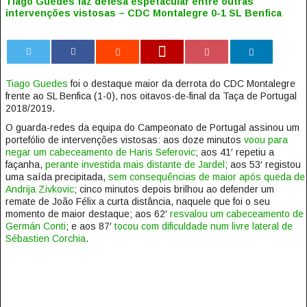
Tiago Guedes faz defesa espetacular entre outras
intervenções vistosas – CDC Montalegre 0-1 SL Benfica
0
Tiago Guedes
foi o destaque maior da derrota do CDC Montalegre
frente ao SL Benfica (1-0), nos oitavos-de-final da Taça de Portugal
2018/2019.
O guarda-redes da equipa do Campeonato de Portugal assinou um
portefólio de intervenções vistosas: aos doze minutos
voou para
negar um cabeceamento de Haris Seferovic
; aos 41′ repetiu a
façanha,
perante investida mais distante de Jardel
; aos 53′ registou
uma saída precipitada,
sem consequências de maior após queda de
Andrija Zivkovic
; cinco minutos depois brilhou ao defender um
remate de João Félix a curta distância, naquele que foi o seu
momento de maior destaque; aos 62′
resvalou um cabeceamento de
Germán Conti
; e aos 87′
tocou com dificuldade num livre lateral de
Sébastien Corchia
.