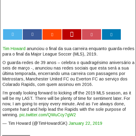
0
Tim Howard
anunciou o final da sua carreira enquanto guarda-redes
para o final da Major League Soccer (MLS), 2019.
O guarda-redes de 39 anos – celebra o quadragésimo aniversário a
seis de março -, anunciou nas redes sociais que esta será a sua
última temporada, encerrando uma carreira com passagens por
Metrostars, Manchester United FC ou Everton FC ao serviço dos
Colarado Rapids, com quem assinou em 2016.
I’m greatly looking forward to kicking off the 2019 MLS season, as it
will be my LAST. There will be plenty of time for sentiment later. For
now, I am going to enjoy every minute. And as I’ve always done,
compete hard and help lead the Rapids with the sole purpose of
winning.
pic.twitter.com/QWuCcy7gW2
— Tim Howard (@TimHowardGK)
January 22, 2019