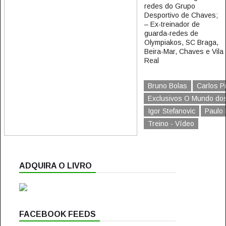
redes do Grupo
Desportivo de Chaves;
– Ex-treinador de
guarda-redes de
Olympiakos, SC Braga,
Beira-Mar, Chaves e Vila
Real
Bruno Bolas
Carlos P
Exclusivos O Mundo do
Igor Stefanovic
Paulo 
Treino - Vídeo
ADQUIRA O LIVRO
FACEBOOK FEEDS