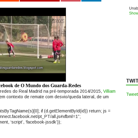
Unabl
Show
TWI
acebook de O Mundo dos Guarda-Redes
-redes do Real Madrid na pré-temporada 2014/2015,
Villiam
Tweet
em contexto de remate com desvio/queda lateral, de um
mentsByTagName(s)[0]; if (d.getElementById(id)) return; js =
connect.facebook.net/pt_PT/all.js#xfbml=1”;
ent, ‘script’, ‘facebook-jssdk’));