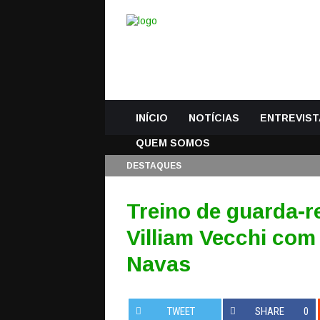
INÍCIO
NOTÍCIAS
ENTREVIST
QUEM SOMOS
DESTAQUES
Treino de guarda-r
Villiam Vecchi com 
Navas
TWEET
SHARE
0