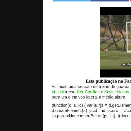
Esta publicação no F
Em mais uma sessão de treino de guarda
Vecchi
treina
Iker Casillas
e
Keylor Navas
para um e em voo lateral a média altura.
(function(d, s, id) { var js, fjs = d.getEle
d.createElement(s); js.id = id; js.src = “//
fjs.parentNode.insertBefore(js, fjs); }(docum