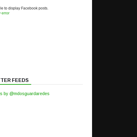
e to display Facebook posts.
 error
TTER FEEDS
s by @mdosguardaredes