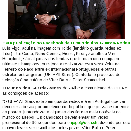
Esta publicação no Facebook de O Mundo dos Guarda-Redes
Luís Figo, aqui na imagem com Toldo (lendário guarda-redes ex-
Inter), Rui Costa, Nuno Gomes, Hierro, Pires, Zanetti ou Van
Hooijdonk, são algumas das lendas que formam uma equipa no
Ultimate Champions, num jogo a realizar-se esta sexta-feira no
Terreiro do Paço entre ex-internacional Portugueses e outras
estrelas estrangeiras (UEFA All-Stars). Contudo, o processo de
selecção é ao critério de Vítor Baía e Peter Schmeichel.
O Mundo dos Guarda-Redes
deixa-lhe o comunicado da UEFA e
as condições de acesso:
“O UEFA All-Stars está sem guarda-redes e é em Portugal que vai
decorrer a busca por um elemento do público que possa estar entre
os postes, juntando-se a algumas das figuras mais notáveis do
mundo do futebol. Os candidatos devem enviar um vídeo
promocional de 30 segundos para
eujogo@uefa.ch
, dizendo por que
motivo devem ser escolhidos pelos juízes Vítor Baía e Peter