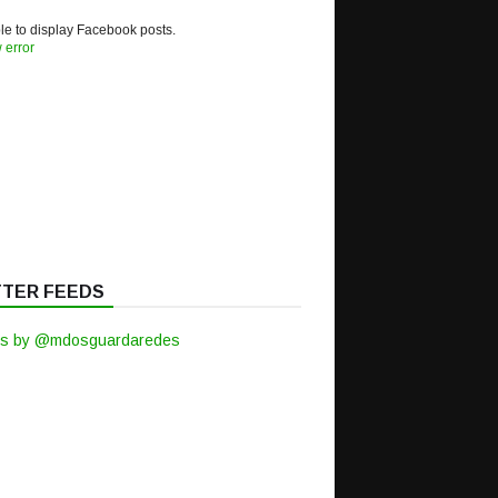
e to display Facebook posts.
 error
TTER FEEDS
s by @mdosguardaredes