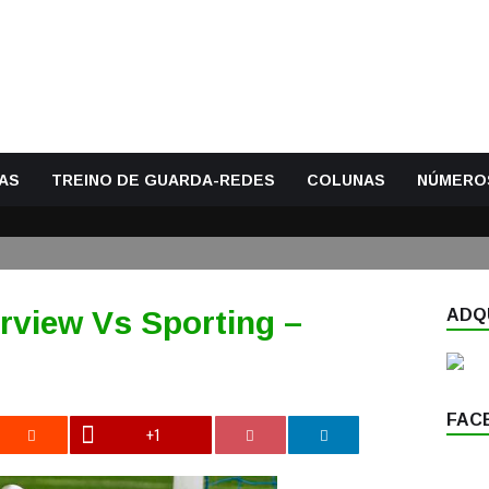
AS
TREINO DE GUARDA-REDES
COLUNAS
NÚMERO
erview Vs Sporting –
ADQU
FAC
+1