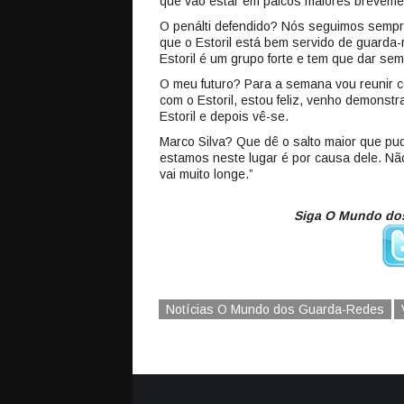
que vão estar em palcos maiores breveme
O penálti defendido? Nós seguimos sempre
que o Estoril está bem servido de guarda
Estoril é um grupo forte e tem que dar sem
O meu futuro? Para a semana vou reunir 
com o Estoril, estou feliz, venho demonst
Estoril e depois vê-se.
Marco Silva? Que dê o salto maior que pu
estamos neste lugar é por causa dele. Não
vai muito longe.”
Siga O Mundo dos
Notícias O Mundo dos Guarda-Redes