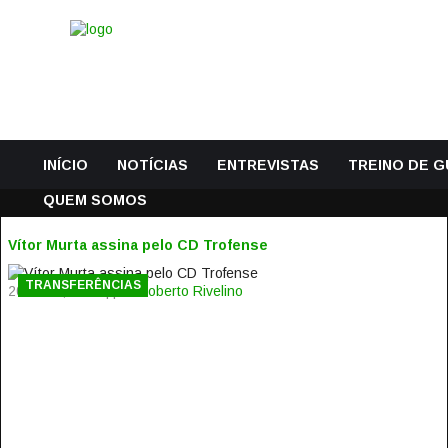
INÍCIO
NOTÍCIAS
ENTREVISTAS
TREINO DE 
QUEM SOMOS
Vítor Murta assina pelo CD Trofense
TRANSFERÊNCIAS
20 Julho, 2016 | por
Roberto Rivelino