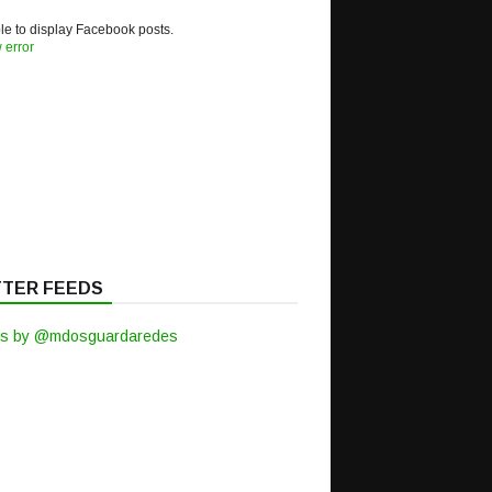
e to display Facebook posts.
 error
TTER FEEDS
s by @mdosguardaredes