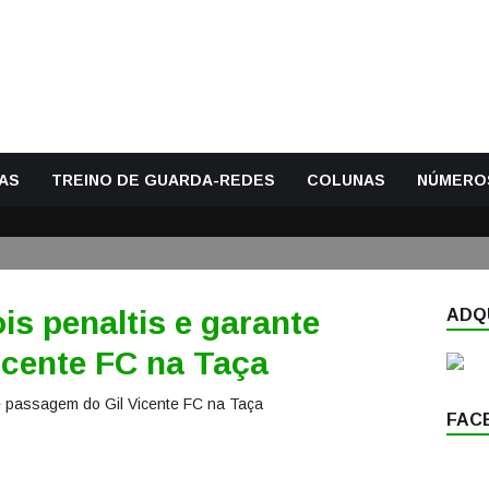
AS
TREINO DE GUARDA-REDES
COLUNAS
NÚMERO
is penaltis e garante
ADQU
icente FC na Taça
FAC