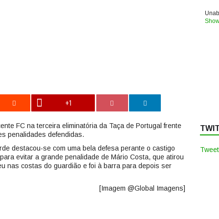
Unabl
Show
+1
ente FC na terceira eliminatória da Taça de Portugal frente
TWI
s penalidades defendidas.
rde destacou-se com uma bela defesa perante o castigo
Tweet
ara evitar a grande penalidade de Mário Costa, que atirou
u nas costas do guardião e foi à barra para depois ser
[Imagem @Global Imagens]