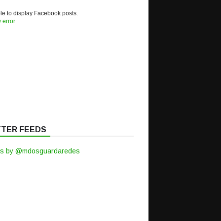
e to display Facebook posts.
 error
TTER FEEDS
s by @mdosguardaredes