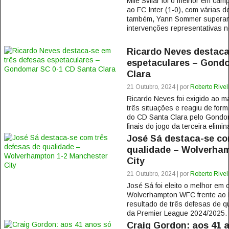
Mile Svilar foi o melhor em ca
ao FC Inter (1-0), com várias d
também, Yann Sommer superar u
intervenções representativas no
Ricardo Neves destaca
espetaculares – Gond
Clara
21 Outubro, 2024 | por
Roberto Rivel
Ricardo Neves foi exigido ao 
três situações e reagiu de form
do CD Santa Clara pelo Gondom
finais do jogo da terceira elimina
José Sá destaca-se co
qualidade – Wolverha
City
21 Outubro, 2024 | por
Roberto Rivel
José Sá foi eleito o melhor em
Wolverhampton WFC frente ao 
resultado de três defesas de q
da Premier League 2024/2025. 
Craig Gordon: aos 41 a