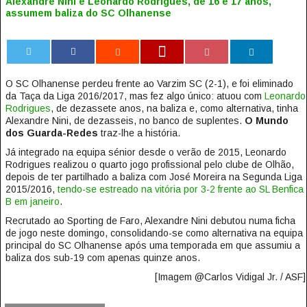
Alexandre Nini e Leonardo Rodrigues, de 16 e 17 anos,
assumem baliza do SC Olhanense
0
O SC Olhanense perdeu frente ao Varzim SC (2-1), e foi eliminado
da Taça da Liga 2016/2017, mas fez algo único: atuou com
Leonardo
Rodrigues
, de dezassete anos, na baliza e, como alternativa, tinha
Alexandre Nini, de dezasseis, no banco de suplentes.
O Mundo
dos Guarda-Redes
traz-lhe a história.
Já integrado na equipa sénior desde o verão de 2015, Leonardo
Rodrigues realizou o quarto jogo profissional pelo clube de Olhão,
depois de ter partilhado a baliza com José Moreira na Segunda Liga
2015/2016,
tendo-se estreado na vitória por 3-2 frente ao SL Benfica
B em janeiro
.
Recrutado ao Sporting de Faro, Alexandre Nini debutou numa ficha
de jogo neste domingo, consolidando-se como alternativa na equipa
principal do SC Olhanense após uma temporada em que assumiu a
baliza dos sub-19 com apenas quinze anos.
[Imagem @Carlos Vidigal Jr. / ASF]