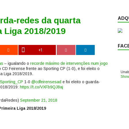
rda-redes da quarta
ADQU
a Liga 2018/2019
FAC
+1
as
– igualando o
recorde máximo de intervenções num jogo
 CD Feirense frente ao Sporting CP (1-0), e foi eleito o
Unabl
ra Liga 2018/2019.
Show
Sporting_CP
1-0
@cdfeirensesad
e foi eleito o guarda-
 2018/2019:
https://t.co/VXFb9QJ8aj
rdaRedes)
September 21, 2018
rimeira Liga 2018/2019