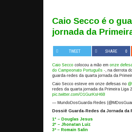
Caio Secco é o gua
jornada da Primeir
TWEET
SHARE
0
Caio Secco
colocou a mão em
onze defes
do Campeonato Português
-, na derrota do
guarda-redes da quarta jornada da Primei
Caio Secco esteve em onze defesas no
@
redes da quarta jornada da Primeira Liga
pic.twitter.com/O1GurKsH6B
— MundoDosGuarda-Redes (@MDosGua
Dossiê Guarda-Redes da Jornada da P
1º – Douglas Jesus
2º – Jhonatan Luiz
3ª – Romain Salin