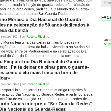
eja-se o Dia Nacional do Guarda-Redes e Paulo Grilo, com
vida dedicada à função de guarda-redes e à profissão de
nador de guarda-redes, partilhou a O Mundo dos Guarda-
s a sua carta aberta ao Ser Guarda-Redes,...
FAC
vino Morais: o Dia Nacional do Guarda-
es na celebração de 50 anos dedicados à
esa da baliza
zembro, 2024 | por
Roberto Rivelino
Unabl
ino Morais tem uma das carreiras mais longevas na
Show
cação à arte da defesa da baliza, vivendo-a há 50 dos 59
 de vida, entre os Portugueses e na celebração do Dia
onal do Guarda-Redes recordou este dia com uma...
o Pimparel no Dia Nacional do Guarda-
es: «Falta deixar de olhar para o guarda-
es como o elo mais fraco na hora de
ticar»
zembro, 2024 | por
Roberto Rivelino
 Pimparel falou ao jornal O Jogo num artigo respetivo à
bração do Dia Nacional do Guarda-Redes e partilhou a sua
a falta de valorização. O lendário ex-guarda-redes de...
ardo Nunes interpreta “Ser Guarda-Redes”
Dia Nacional do Guarda-Redes