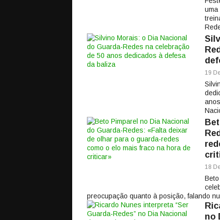
Fest
uma 
trei
Rede
Sil
Red
def
19 De
Silv
dedi
anos
Naci
Bet
Red
red
cri
18 De
Beto
cele
preocupação quanto à posição, falando num
Ric
no 