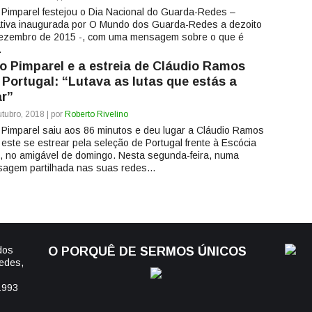
 Pimparel festejou o Dia Nacional do Guarda-Redes –
iativa inaugurada por O Mundo dos Guarda-Redes a dezoito
ezembro de 2015 -, com uma mensagem sobre o que é
.
o Pimparel e a estreia de Cláudio Ramos
 Portugal: “Lutava as lutas que estás a
ar”
tubro, 2018 | por
Roberto Rivelino
 Pimparel saiu aos 86 minutos e deu lugar a Cláudio Ramos
 este se estrear pela seleção de Portugal frente à Escócia
), no amigável de domingo. Nesta segunda-feira, numa
agem partilhada nas suas redes...
dos
O PORQUÊ DE SERMOS ÚNICOS
edes,
1993