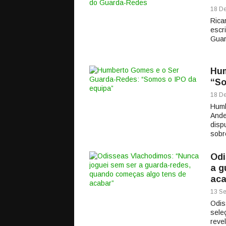
18 De
Rica
escr
Guar
Hum
“So
18 De
Humb
Ande
disp
sobr
Odi
a g
aca
13 Se
Odis
sele
reve