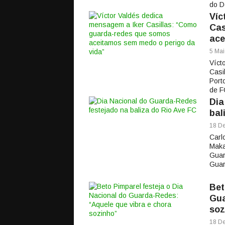
do D
Víc
Cas
ace
5 Mai
Víct
Casi
Port
de F
Dia
bal
18 De
Carl
Maka
Guar
Guar
Bet
Gua
soz
18 De