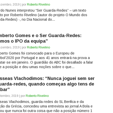
zembro, 2019 | por
Roberto Rivelino
rdo Nunes interpretou “Ser Guarda-Redes” – um texto
ito por Roberto Rivelino (autor do projeto O Mundo dos
da-Redes) -, no Dia Nacional do...
berto Gomes e o Ser Guarda-Redes:
mos o IPO da equipa”
zembro, 2019 | por
Roberto Rivelino
erto Gomes foi convocado para o Europeu de
bol’2020 por Portugal e aos 41 anos entrará na prova a
utar-se em janeiro. O guardião do ABC foi desafiado a falar
e a posição e deu umas noções sobre o que...
sseas Vlachodimos: “Nunca joguei sem ser
uarda-redes, quando começas algo tens de
bar”
tembro, 2019 | por
Roberto Rivelino
seas Vlachodimos, guarda-redes do SL Benfica e da
ção da Grécia, concedeu uma entrevista ao jornal A Bola e
lou que nunca foi outra coisa que não a posição número 1