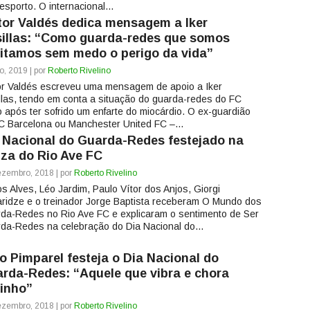
esporto. O internacional...
tor Valdés dedica mensagem a Iker
illas: “Como guarda-redes que somos
itamos sem medo o perigo da vida”
o, 2019 | por
Roberto Rivelino
or Valdés escreveu uma mensagem de apoio a Iker
llas, tendo em conta a situação do guarda-redes do FC
o após ter sofrido um enfarte do miocárdio. O ex-guardião
C Barcelona ou Manchester United FC –...
 Nacional do Guarda-Redes festejado na
iza do Rio Ave FC
zembro, 2018 | por
Roberto Rivelino
os Alves, Léo Jardim, Paulo Vítor dos Anjos, Giorgi
ridze e o treinador Jorge Baptista receberam O Mundo dos
da-Redes no Rio Ave FC e explicaram o sentimento de Ser
da-Redes na celebração do Dia Nacional do...
o Pimparel festeja o Dia Nacional do
rda-Redes: “Aquele que vibra e chora
inho”
zembro, 2018 | por
Roberto Rivelino