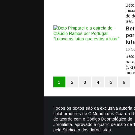
Beto
inic
de d
Ser..
Bet
por
lut
16 Ou
Beto
para
(3-1
mens
1
2
3
4
5
6
Todos os textos são da exclusiva autoria 
colaboradores de O Mundo dos Guarda-R
de acordo com o Código Deontológico do
Jornalista, aprovado a quatro de maio de 
pelo Sindicato dos Jornalistas.